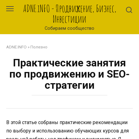
Перейти
ADNE.iNFO - Продвижение, Бизнес,
к
Инвестиции
контенту
Собираем сообщество
ADNE.INFO
»
Полезно
Практические занятия
по продвижению и SEO-
стратегии
В этой статье собраны практические рекомендации
по выбору и использованию обучающих курсов для