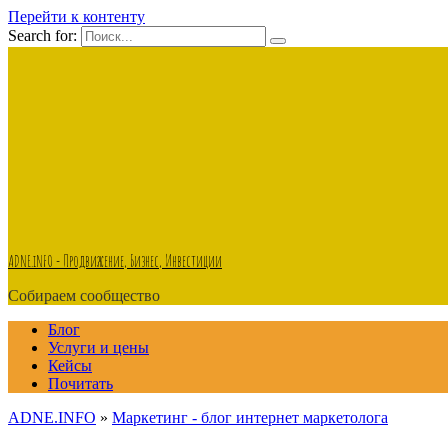
Перейти к контенту
Search for:
ADNE.iNFO - Продвижение, Бизнес, Инвестиции
Собираем сообщество
Блог
Услуги и цены
Кейсы
Почитать
ADNE.INFO
»
Маркетинг - блог интернет маркетолога