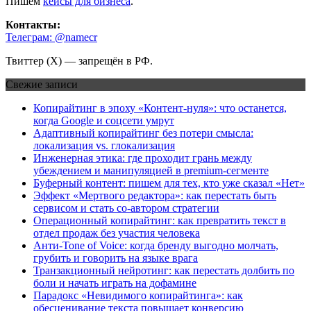
Пишем
кейсы для бизнеса
.
Контакты:
Телеграм: @namecr
Твиттер (Х) — запрещён в РФ.
Свежие записи
Копирайтинг в эпоху «Контент-нуля»: что останется,
когда Google и соцсети умрут
Адаптивный копирайтинг без потери смысла:
локализация vs. глокализация
Инженерная этика: где проходит грань между
убеждением и манипуляцией в premium-сегменте
Буферный контент: пишем для тех, кто уже сказал «Нет»
Эффект «Мертвого редактора»: как перестать быть
сервисом и стать со-автором стратегии
Операционный копирайтинг: как превратить текст в
отдел продаж без участия человека
Анти-Tone of Voice: когда бренду выгодно молчать,
грубить и говорить на языке врага
Транзакционный нейротинг: как перестать долбить по
боли и начать играть на дофамине
Парадокс «Невидимого копирайтинга»: как
обесценивание текста повышает конверсию