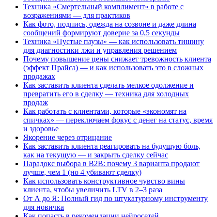
Техника «Смертельный комплимент» в работе с
возражениями — для практиков
Как фото, подпись, одежда на созвоне и даже длина
сообщений формируют доверие за 0,5 секунды
Техника «Пустые паузы» — как использовать тишину
для диагностики лжи и управления решением
Почему повышение цены снижает тревожность клиента
(эффект Прайса) — и как использовать это в сложных
продажах
Как заставить клиента сделать мелкое одолжение и
превратить его в сделку — техника для холодных
продаж
Как работать с клиентами, которые «экономят на
спичках» — переключаем фокус с денег на статус, время
и здоровье
Якорение через отрицание
Как заставить клиента реагировать на будущую боль,
как на текущую — и закрыть сделку сейчас
Парадокс выбора в B2B: почему 3 варианта продают
лучше, чем 1 (но 4 убивают сделку)
Как использовать конструктивное чувство вины
клиента, чтобы увеличить LTV в 2–3 раза
От А до Я: Полный гид по штукатурному инструменту
для новичка
Как попасть в рекомендации нейросетей