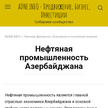
Перейти
ADNE.iNFO - Продвижение, Бизнес,
к
Инвестиции
контенту
Собираем сообщество
ADNE.INFO
»
Личные финансы
»
Базовые и полезные знания
Нефтяная
промышленность
Азербайджана
Нефтяная промышленность является главной
отраслью экономики Азербайджана и основой