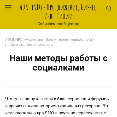
Перейти
ADNE.iNFO - Продвижение, Бизнес,
к
Инвестиции
контенту
Собираем сообщество
ADNE.INFO
»
Маркетинг - блог интернет маркетолога
»
Социальные сети, SMM/SMO
Наши методы работы с
социалками
Что тут напишу касается и блог-сервисов и форумов
и прочих социально-ориентированных ресурсов. Это
исключительно про SMO и почти не пересекается с