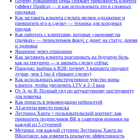
Почему повышение цены снижает тревожность клиента
(эффект Прайса) — и как использовать это в сложных
продажах
Как заставить клиента сделать мелкое одолжение и
превратить его в сделку — техника для холодных
продаж
Как работать с клиентами, которые «экономят на
спичках» — переключаем фокус с денег на статус, время
и здоровье
Якорение через отрицание
Как заставить клиента реагировать на будущую боль,
как на текущую — и закрыть сделку сейчас
Парадокс выбора в B2B: почему 3 варианта продают
лучше, чем 1 (но 4 убивают сделку)
Как использовать конструктивное чувство вины
клиента, чтобы увеличить LTV в 2–3 раза
От А до Я: Полный гид по штукатурному инструменту
для новичка
Как попасть в рекомендации нейросетей
AI-агенты вместо поиска
Лестница Ханта × пользовательский контент: как
превратить подписчиков ВК в соавторов воронки на
каждой из 5 ступеней
Метрики для каждой ступени Лестницы Ханта во
ВКонтакте: как измерить реальную эффективность