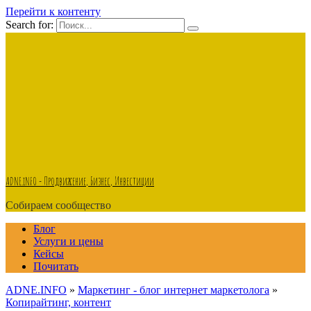
Перейти к контенту
Search for:
ADNE.iNFO - Продвижение, Бизнес, Инвестиции
Собираем сообщество
Блог
Услуги и цены
Кейсы
Почитать
ADNE.INFO
»
Маркетинг - блог интернет маркетолога
»
Копирайтинг, контент