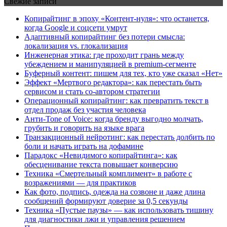
Свежие записи
Копирайтинг в эпоху «Контент-нуля»: что останется,
когда Google и соцсети умрут
Адаптивный копирайтинг без потери смысла:
локализация vs. глокализация
Инженерная этика: где проходит грань между
убеждением и манипуляцией в premium-сегменте
Буферный контент: пишем для тех, кто уже сказал «Нет»
Эффект «Мертвого редактора»: как перестать быть
сервисом и стать со-автором стратегии
Операционный копирайтинг: как превратить текст в
отдел продаж без участия человека
Анти-Tone of Voice: когда бренду выгодно молчать,
грубить и говорить на языке врага
Транзакционный нейротинг: как перестать долбить по
боли и начать играть на дофамине
Парадокс «Невидимого копирайтинга»: как
обесценивание текста повышает конверсию
Техника «Смертельный комплимент» в работе с
возражениями — для практиков
Как фото, подпись, одежда на созвоне и даже длина
сообщений формируют доверие за 0,5 секунды
Техника «Пустые паузы» — как использовать тишину
для диагностики лжи и управления решением