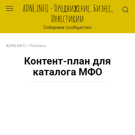
Перейти
ADNE.iNFO - Продвижение, Бизнес,
к
Инвестиции
контенту
Собираем сообщество
ADNE.INFO
»
Полезно
Контент-план для
каталога МФО