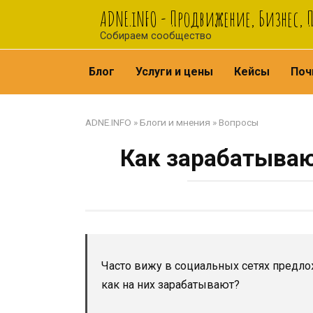
Перейти
ADNE.iNFO - Продвижение, Бизнес, 
к
Собираем сообщество
контенту
Блог
Услуги и цены
Кейсы
Поч
ADNE.INFO
»
Блоги и мнения
»
Вопросы
Как зарабатываю
Часто вижу в социальных сетях предло
как на них зарабатывают?