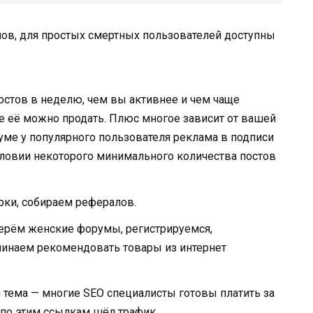
мов, для простых смертных пользователей доступны
остов в неделю, чем вы активнее и чем чаще
е её можно продать. Плюс многое зависит от вашей
уме у популярного пользователя реклама в подписи
словии некоторого минимального количества постов
рки, собираем рефералов.
берём женские форумы, регистрируемся,
чинаем рекомендовать товары из интернет
я тема — многие SEO специалисты готовы платить за
по этим ссылкам шёл трафик.