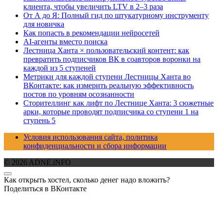
клиента, чтобы увеличить LTV в 2–3 раза
От А до Я: Полный гид по штукатурному инструменту
для новичка
Как попасть в рекомендации нейросетей
AI-агенты вместо поиска
Лестница Ханта × пользовательский контент: как
превратить подписчиков ВК в соавторов воронки на
каждой из 5 ступеней
Метрики для каждой ступени Лестницы Ханта во
ВКонтакте: как измерить реальную эффективность
постов по уровням осознанности
Сторителлинг как лифт по Лестнице Ханта: 3 сюжетные
арки, которые проводят подписчика со ступени 1 на
ступень 5
Условия использования сайта, политика
конфиденциальности и сбора информации
© 2026 ADNE.iNFO
Как открыть хостел, сколько денег надо вложить?
Поделиться в ВКонтакте