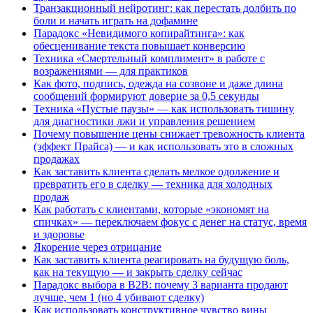
Транзакционный нейротинг: как перестать долбить по
боли и начать играть на дофамине
Парадокс «Невидимого копирайтинга»: как
обесценивание текста повышает конверсию
Техника «Смертельный комплимент» в работе с
возражениями — для практиков
Как фото, подпись, одежда на созвоне и даже длина
сообщений формируют доверие за 0,5 секунды
Техника «Пустые паузы» — как использовать тишину
для диагностики лжи и управления решением
Почему повышение цены снижает тревожность клиента
(эффект Прайса) — и как использовать это в сложных
продажах
Как заставить клиента сделать мелкое одолжение и
превратить его в сделку — техника для холодных
продаж
Как работать с клиентами, которые «экономят на
спичках» — переключаем фокус с денег на статус, время
и здоровье
Якорение через отрицание
Как заставить клиента реагировать на будущую боль,
как на текущую — и закрыть сделку сейчас
Парадокс выбора в B2B: почему 3 варианта продают
лучше, чем 1 (но 4 убивают сделку)
Как использовать конструктивное чувство вины