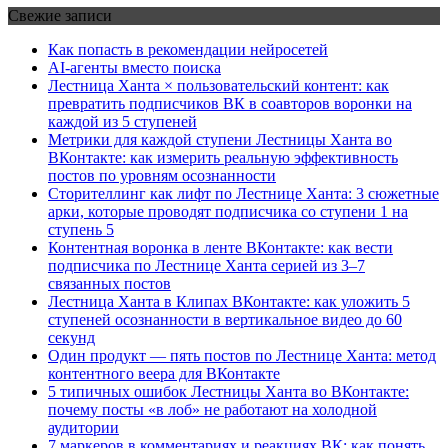
Свежие записи
Как попасть в рекомендации нейросетей
AI-агенты вместо поиска
Лестница Ханта × пользовательский контент: как
превратить подписчиков ВК в соавторов воронки на
каждой из 5 ступеней
Метрики для каждой ступени Лестницы Ханта во
ВКонтакте: как измерить реальную эффективность
постов по уровням осознанности
Сторителлинг как лифт по Лестнице Ханта: 3 сюжетные
арки, которые проводят подписчика со ступени 1 на
ступень 5
Контентная воронка в ленте ВКонтакте: как вести
подписчика по Лестнице Ханта серией из 3–7
связанных постов
Лестница Ханта в Клипах ВКонтакте: как уложить 5
ступеней осознанности в вертикальное видео до 60
секунд
Один продукт — пять постов по Лестнице Ханта: метод
контентного веера для ВКонтакте
5 типичных ошибок Лестницы Ханта во ВКонтакте:
почему посты «в лоб» не работают на холодной
аудитории
7 маркеров в комментариях и реакциях ВК: как понять,