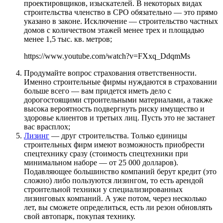
проектировщиков, изыскателей. В некоторых видах
строительства членство в СРО обязательно — это прямо
указано в законе. Исключение — строительство частных
домов с количеством этажей менее трех и площадью
менее 1,5 тыс. кв. метров;
https://www.youtube.com/watch?v=FXxq_DdqmMs
Продумайте вопрос страхования ответственности.
Именно строительные фирмы нуждаются в страховании
больше всего — вам придется иметь дело с
дорогостоящими строительными материалами, а также
высока вероятность подвергнуть риску имущество и
здоровье клиентов и третьих лиц. Пусть это не застанет
вас врасплох;
Лизинг
— друг строительства. Только единицы
строительных фирм имеют возможность приобрести
спецтехнику сразу (стоимость спецтехники при
минимальном наборе — от 25 000 долларов).
Подавляющее большинство компаний берут кредит (это
сложно) либо пользуются лизингом, то есть арендой
строительной техники у специализированных
лизинговых компаний. А уже потом, через несколько
лет, вы сможете определиться, есть ли резон обновлять
свой автопарк, покупая технику.