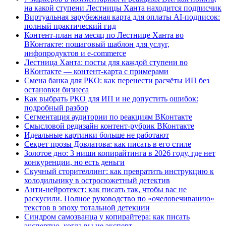
на какой ступени Лестницы Ханта находится подписчик
Виртуальная зарубежная карта для оплаты AI-подписок:
полный практический гид
Контент-план на месяц по Лестнице Ханта во
ВКонтакте: пошаговый шаблон для услуг,
инфопродуктов и e-commerce
Лестница Ханта: посты для каждой ступени во
ВКонтакте — контент-карта с примерами
Смена банка для РКО: как перенести расчёты ИП без
остановки бизнеса
Как выбрать РКО для ИП и не допустить ошибок:
подробный разбор
Сегментация аудитории по реакциям ВКонтакте
Смысловой редизайн контент-рубрик ВКонтакте
Идеальные картинки больше не работают
Секрет прозы Довлатова: как писать в его стиле
Золотое дно: 3 ниши копирайтинга в 2026 году, где нет
конкуренции, но есть деньги
Скучный сторителлинг: как превратить инструкцию к
холодильнику в остросюжетный детектив
Анти-нейротекст: как писать так, чтобы вас не
раскусили. Полное руководство по «очеловечиванию»
текстов в эпоху тотальной детекции
Синдром самозванца у копирайтера: как писать
экспертно, когда вы не эксперт