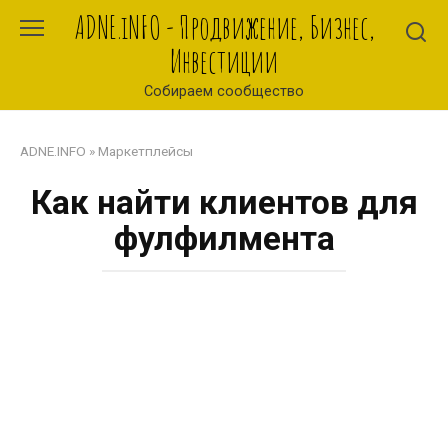
Перейти
ADNE.iNFO - Продвижение, Бизнес,
к
Инвестиции
контенту
Собираем сообщество
ADNE.INFO
»
Маркетплейсы
Как найти клиентов для
фулфилмента