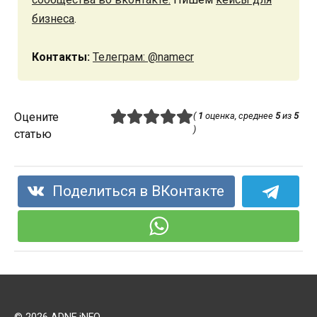
бизнеса
.
Контакты:
Телеграм: @namecr
Оцените
(
1
оценка, среднее
5
из
5
)
статью
Поделиться в ВКонтакте