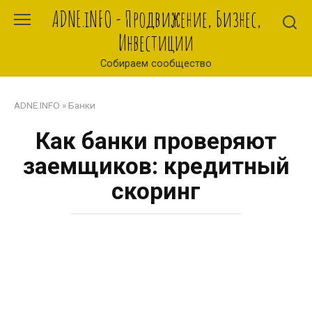
Перейти
ADNE.iNFO - Продвижение, Бизнес,
к
Инвестиции
контенту
Собираем сообщество
ADNE.INFO
»
Банки
Как банки проверяют
заемщиков: кредитный
скоринг