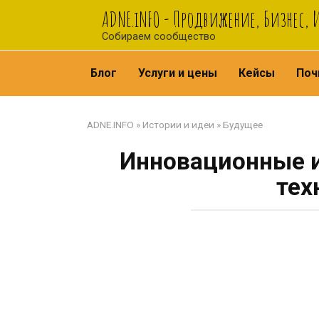
Перейти
ADNE.iNFO - Продвижение, Бизнес,
к
Собираем сообщество
контенту
Блог
Услуги и цены
Кейсы
Поч
ADNE.INFO
»
Истории и идеи
»
Будущее
Инновационные и
тех