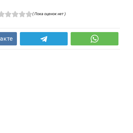
( Пока оценок нет )
акте