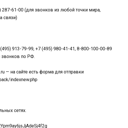
5) 287-61-00 (для звонков из любой точки мира,
а связи)
7 (495) 913-79-99, +7 (495) 980-41-41, 8-800-100-00-89
 звонков по РФ.
ru — на сайте есть форма для отправки
back/indexnew.php
льных сетях.
tYpm9ay6jsJjAdeSj4f2g