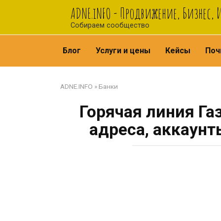
Перейти
ADNE.iNFO - Продвижение, Бизнес,
к
Собираем сообщество
контенту
Блог
Услуги и цены
Кейсы
Поч
ADNE.INFO
»
Банки
Горячая линия Га
адреса, аккаунт