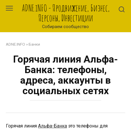
Перейти
ADNE.iNFO - Продвижение, Бизнес,
к
Персоны, Инвестиции
контенту
Собираем сообщество
ADNE.INFO
»
Банки
Горячая линия Альфа-
Банка: телефоны,
адреса, аккаунты в
социальных сетях
Горячая линия
Альфа-Банка
это телефоны для