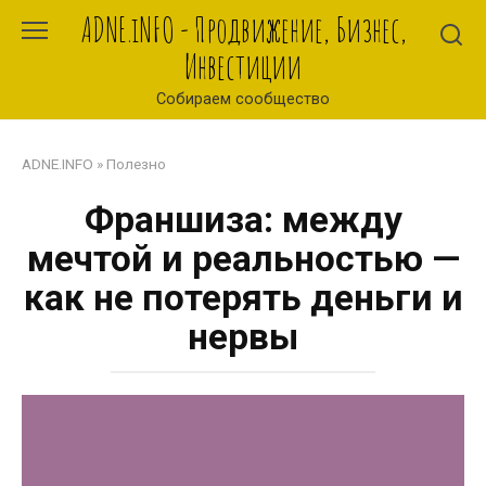
Перейти
ADNE.iNFO - Продвижение, Бизнес,
к
Инвестиции
контенту
Собираем сообщество
ADNE.INFO
»
Полезно
Франшиза: между
мечтой и реальностью —
как не потерять деньги и
нервы