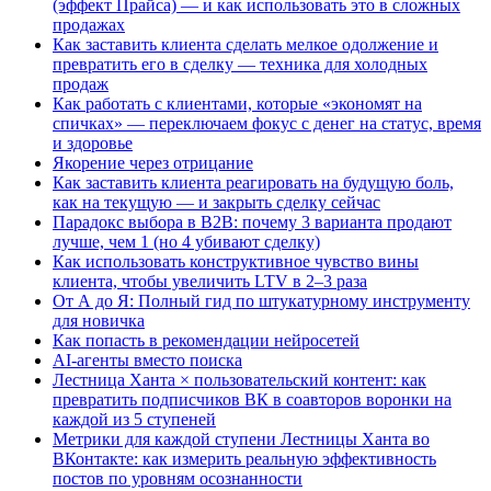
(эффект Прайса) — и как использовать это в сложных
продажах
Как заставить клиента сделать мелкое одолжение и
превратить его в сделку — техника для холодных
продаж
Как работать с клиентами, которые «экономят на
спичках» — переключаем фокус с денег на статус, время
и здоровье
Якорение через отрицание
Как заставить клиента реагировать на будущую боль,
как на текущую — и закрыть сделку сейчас
Парадокс выбора в B2B: почему 3 варианта продают
лучше, чем 1 (но 4 убивают сделку)
Как использовать конструктивное чувство вины
клиента, чтобы увеличить LTV в 2–3 раза
От А до Я: Полный гид по штукатурному инструменту
для новичка
Как попасть в рекомендации нейросетей
AI-агенты вместо поиска
Лестница Ханта × пользовательский контент: как
превратить подписчиков ВК в соавторов воронки на
каждой из 5 ступеней
Метрики для каждой ступени Лестницы Ханта во
ВКонтакте: как измерить реальную эффективность
постов по уровням осознанности