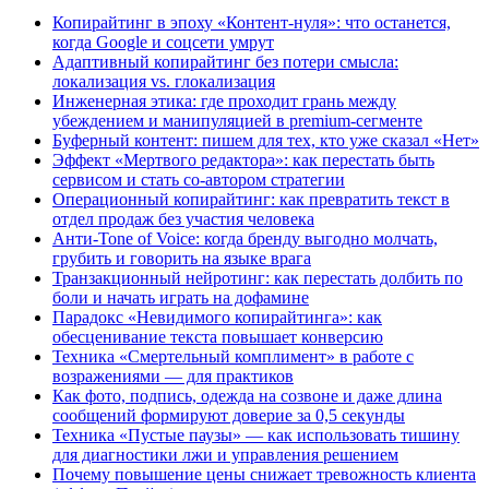
Копирайтинг в эпоху «Контент-нуля»: что останется,
когда Google и соцсети умрут
Адаптивный копирайтинг без потери смысла:
локализация vs. глокализация
Инженерная этика: где проходит грань между
убеждением и манипуляцией в premium-сегменте
Буферный контент: пишем для тех, кто уже сказал «Нет»
Эффект «Мертвого редактора»: как перестать быть
сервисом и стать со-автором стратегии
Операционный копирайтинг: как превратить текст в
отдел продаж без участия человека
Анти-Tone of Voice: когда бренду выгодно молчать,
грубить и говорить на языке врага
Транзакционный нейротинг: как перестать долбить по
боли и начать играть на дофамине
Парадокс «Невидимого копирайтинга»: как
обесценивание текста повышает конверсию
Техника «Смертельный комплимент» в работе с
возражениями — для практиков
Как фото, подпись, одежда на созвоне и даже длина
сообщений формируют доверие за 0,5 секунды
Техника «Пустые паузы» — как использовать тишину
для диагностики лжи и управления решением
Почему повышение цены снижает тревожность клиента