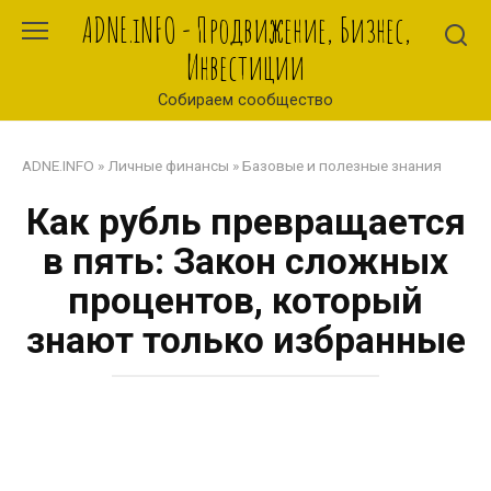
Перейти
ADNE.iNFO - Продвижение, Бизнес,
к
Инвестиции
контенту
Собираем сообщество
ADNE.INFO
»
Личные финансы
»
Базовые и полезные знания
Как рубль превращается
в пять: Закон сложных
процентов, который
знают только избранные