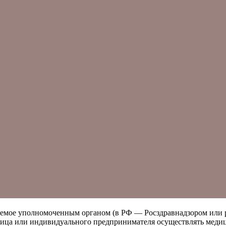
аемое уполномоченным органом (в РФ — Росздравнадзором или 
 лица или индивидуального предпринимателя осуществлять меди