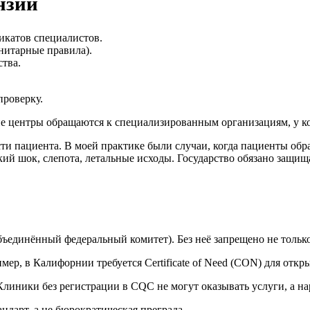
нзии
икатов специалистов.
итарные правила).
тва.
проверку.
ие центры обращаются к специализированным организациям, у к
ти пациента. В моей практике были случаи, когда пациенты обр
ий шок, слепота, летальные исходы. Государство обязано защищ
ъединённый федеральный комитет). Без неё запрещено не только 
р, в Калифорнии требуется Certificate of Need (CON) для откр
 Клиники без регистрации в CQC не могут оказывать услуги, а 
дарт, а не бюрократическая преграда.