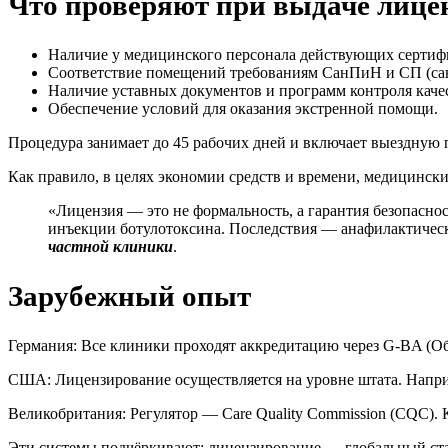
Что проверяют при выдаче лице
Наличие у медицинского персонала действующих сертиф
Соответствие помещений требованиям СанПиН и СП (сан
Наличие уставных документов и программ контроля качес
Обеспечение условий для оказания экстренной помощи.
Процедура занимает до 45 рабочих дней и включает выездную 
Как правило, в целях экономии средств и времени, медицинск
«Лицензия — это не формальность, а гарантия безопаснос
инъекции ботулотоксина. Последствия — анафилактическ
частной клиники
.
Зарубежный опыт
Германия: Все клиники проходят аккредитацию через G-BA (Об
США: Лицензирование осуществляется на уровне штата. Наприме
Великобритания: Регулятор — Care Quality Commission (CQC).
Эти системы подчёркивают: лицензирование — глобальный стан