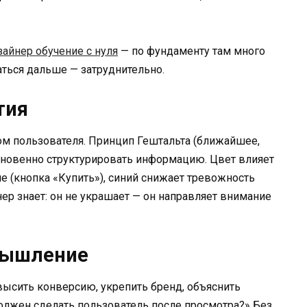
айнер обучение с нуля
— по фундаменту там много
гаться дальше — затруднительно.
тия
гом пользователя. Принцип Гештальта (ближайшее,
гновенно структурировать информацию. Цвет влияет
е (кнопка «Купить»), синий снижает тревожность
ер знает: он не украшает — он направляет внимание
-мышление
высить конверсию, укрепить бренд, объяснить
олжен сделать пользователь после просмотра?» Без