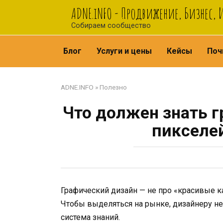
Перейти
ADNE.iNFO - Продвижение, Бизнес,
к
Собираем сообщество
контенту
Блог
Услуги и цены
Кейсы
Поч
ADNE.INFO
»
Полезно
Что должен знать г
пикселей
Графический дизайн — не про «красивые кар
Чтобы выделяться на рынке, дизайнеру не
система знаний.