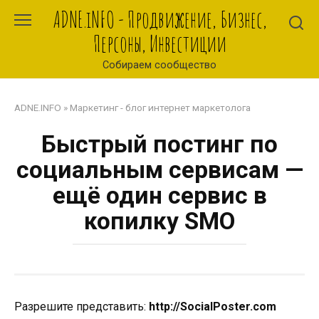
Перейти
ADNE.iNFO - Продвижение, Бизнес,
к
Персоны, Инвестиции
контенту
Собираем сообщество
ADNE.INFO
»
Маркетинг - блог интернет маркетолога
Быстрый постинг по
социальным сервисам —
ещё один сервис в
копилку SMO
Разрешите представить:
http://SocialPoster.com