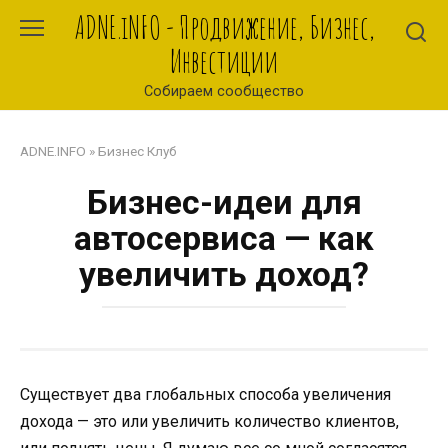
Перейти
ADNE.iNFO - Продвижение, Бизнес,
к
Инвестиции
контенту
Собираем сообщество
ADNE.INFO
»
Бизнес Клуб
Бизнес-идеи для
автосервиса — как
увеличить доход?
Существует два глобальных способа увеличения
дохода — это или увеличить количество клиентов,