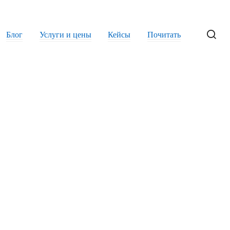
«кнопконажимателя» до стратега за 90
дней
Блог
Услуги и цены
Кейсы
Почитать
Мне нечего писать: 100 источников
контента, о которых молчат на курсах