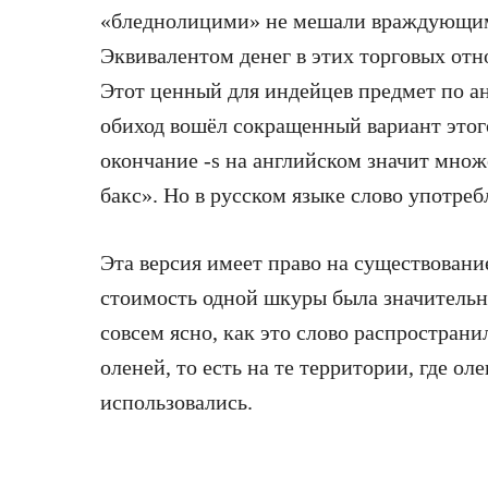
«бледнолицими» не мешали враждующим
Эквивалентом денег в этих торговых от
Этот ценный для индейцев предмет по ан
обиход вошёл сокращенный вариант этого
окончание -s на английском значит множ
бакс». Но в русском языке слово употреб
Эта версия имеет право на существовани
стоимость одной шкуры была значительно
совсем ясно, как это слово распространи
оленей, то есть на те территории, где ол
использовались.