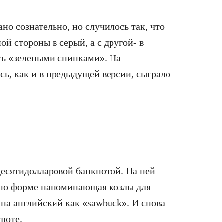
ано сознательно, но случилось так, что
й стороны в серый, а с другой- в
ать «зелеными спинками». На
есь, как и в предыдущей версии, сыграло
 десятидолларовой банкнотой. На ней
 по форме напоминающая козлы для
 на английский как «sawbuck». И снова
люте.