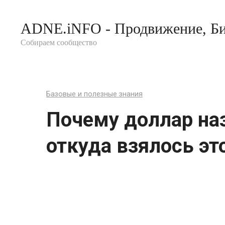
Перейти
к
ADNE.iNFO - Продвижение, Би
контенту
Собираем сообщество
Базовые и полезные знания
Почему доллар на
откуда взялось эт