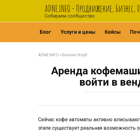
Перейти
ADNE.iNFO - Продвижение, Бизнес,
к
Собираем сообщество
контенту
Блог
Услуги и цены
Кейсы
Поч
ADNE.INFO
»
Бизнес Клуб
Аренда кофемаши
войти в ве
Сейчас кофе автоматы активно вписываютс
этапе существует реальная возможность 