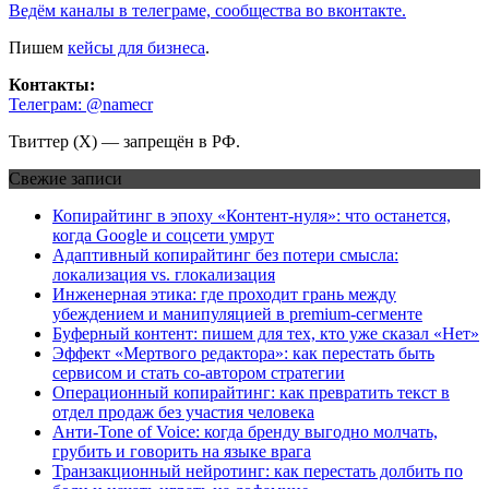
Ведём каналы в телеграме, сообщества во вконтакте.
Пишем
кейсы для бизнеса
.
Контакты:
Телеграм: @namecr
Твиттер (Х) — запрещён в РФ.
Свежие записи
Копирайтинг в эпоху «Контент-нуля»: что останется,
когда Google и соцсети умрут
Адаптивный копирайтинг без потери смысла:
локализация vs. глокализация
Инженерная этика: где проходит грань между
убеждением и манипуляцией в premium-сегменте
Буферный контент: пишем для тех, кто уже сказал «Нет»
Эффект «Мертвого редактора»: как перестать быть
сервисом и стать со-автором стратегии
Операционный копирайтинг: как превратить текст в
отдел продаж без участия человека
Анти-Tone of Voice: когда бренду выгодно молчать,
грубить и говорить на языке врага
Транзакционный нейротинг: как перестать долбить по