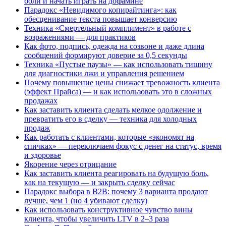
боли и начать играть на дофамине
Парадокс «Невидимого копирайтинга»: как
обесценивание текста повышает конверсию
Техника «Смертельный комплимент» в работе с
возражениями — для практиков
Как фото, подпись, одежда на созвоне и даже длина
сообщений формируют доверие за 0,5 секунды
Техника «Пустые паузы» — как использовать тишину
для диагностики лжи и управления решением
Почему повышение цены снижает тревожность клиента
(эффект Прайса) — и как использовать это в сложных
продажах
Как заставить клиента сделать мелкое одолжение и
превратить его в сделку — техника для холодных
продаж
Как работать с клиентами, которые «экономят на
спичках» — переключаем фокус с денег на статус, время
и здоровье
Якорение через отрицание
Как заставить клиента реагировать на будущую боль,
как на текущую — и закрыть сделку сейчас
Парадокс выбора в B2B: почему 3 варианта продают
лучше, чем 1 (но 4 убивают сделку)
Как использовать конструктивное чувство вины
клиента, чтобы увеличить LTV в 2–3 раза