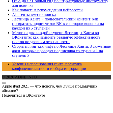
От А до Я: Полный гид по штукатурному инструменту
для новичка
Как попасть в рекомендации нейросетей
AI-агенты вместо поиска
Лестница Ханта × пользовательский контент: как
превратить подписчиков ВК в соавторов воронки на
каждой из 5 ступеней
Метрики для каждой ступени Лестницы Ханта во
ВКонтакте: как измерить реальную эффективность
постов по уровням осознанности
Сторителлинг как лифт по Лестнице Ханта: 3 сюжетные
арки, которые проводят подписчика со ступени 1 на
ступень 5
Условия использования сайта, политика
конфиденциальности и сбора информации
© 2026 ADNE.iNFO
Apple iPad 2021 — что нового, чем лучше предыдущих
айпадов?
Поделиться в ВКонтакте