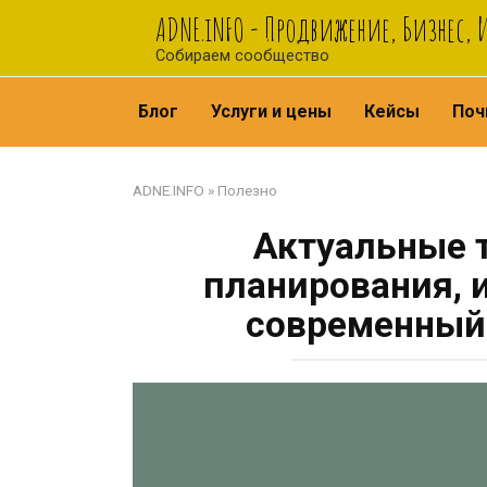
Перейти
ADNE.iNFO - Продвижение, Бизнес,
к
Собираем сообщество
контенту
Блог
Услуги и цены
Кейсы
Поч
ADNE.INFO
»
Полезно
Актуальные 
планирования, 
современный