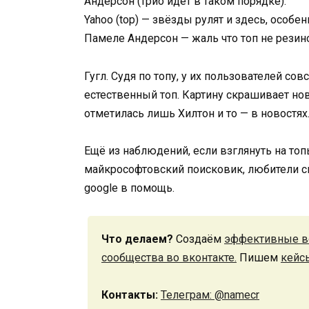
Андерсон (трио идёт в таком порядке).
Yahoo (top) — звёзды рулят и здесь, особен
Памеле Андерсон — жаль что топ не резин
Гугл. Судя по топу, у их пользователей со
естественный топ. Картину скрашивает но
отметилась лишь Хилтон и то — в новостях
Ещё из наблюдений, если взглянуть на топ
майкрософтовский поисковик, любители св
google в помощь.
Что делаем?
Создаём
эффективные в
сообщества во вконтакте.
Пишем
кейс
Контакты:
Телеграм: @namecr