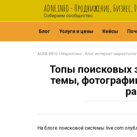
Перейти
ADNE.iNFO - Продвижение, Бизнес,
к
Собираем сообщество
контенту
Блог
Услуги и цены
Кейсы
Поч
ADNE.INFO
»
Маркетинг - блог интернет маркетолог
Топы поисковых з
темы, фотографии
р
На блоге поисковой системы live.com опуб