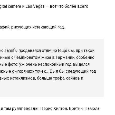
digital camera и Las Vegas — вот что более всего
афий, рисующих истекающий год.
но Tamiflu продавался отлично (ещё бы, при такой
анные с чемпионатом мира в Германии, особенно
ьные фото: уж очень неспокойный год выдался.
жные с «горячих» точек… Был бы следующий год
ных катаклизмов, больше трафа, сайнов и
 и там рулят звёзды. Пэрис Хилтон, Бритни, Памэла