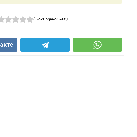
( Пока оценок нет )
акте