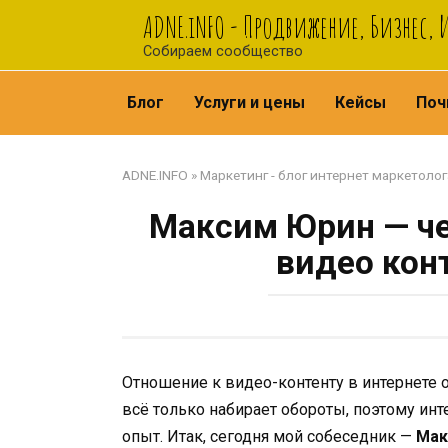
Перейти
ADNE.iNFO - Продвижение, Бизнес,
к
Собираем сообщество
контенту
Блог
Услуги и цены
Кейсы
Поч
ADNE.INFO
»
Маркетинг - блог интернет маркетолог
Максим Юрин — че
видео кон
Отношение к видео-контенту в интернете о
всё только набирает обороты, поэтому инт
опыт. Итак, сегодня мой собеседник —
Мак