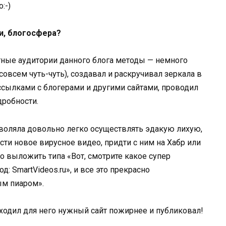
:-)
ки, блогосфера?
тные аудитории данного блога методы — немного
совсем чуть-чуть), создавал и раскручивал зеркала в
 ссылками с блогерами и другими сайтами, проводил
дробности.
озволяла довольно легко осуществлять эдакую лихую,
ти новое вирусное видео, придти с ним на Хабр или
 выложить типа «Вот, смотрите какое супер
д: SmartVideos.ru», и все это прекрасно
ым пиаром».
находил для него нужный сайт пожирнее и публиковал!