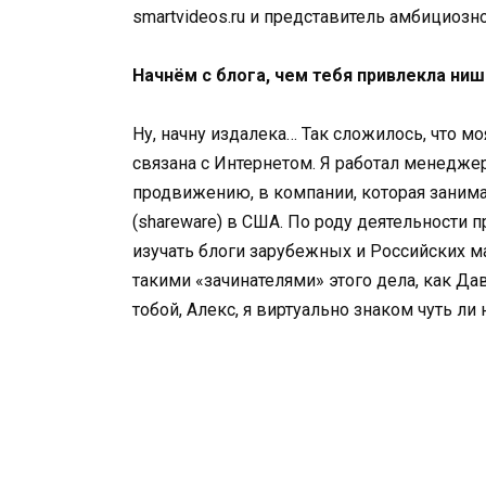
smartvideos.ru и представитель амбициозного
Начнём с блога, чем тебя привлекла ни
Ну, начну издалека… Так сложилось, что м
связана с Интернетом. Я работал менедже
продвижению, в компании, которая заним
(shareware) в США. По роду деятельности 
изучать блоги зарубежных и Российских ма
такими «зачинателями» этого дела, как Дав
тобой, Алекс, я виртуально знаком чуть ли 