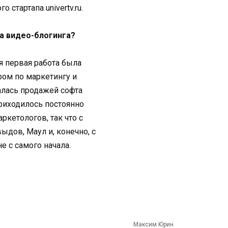
 стартапа univertv.ru.
ша видео-блогинга?
оя первая работа была
ром по маркетингу и
алась продажей софта
приходилось постоянно
ркетологов, так что с
ыдов, Маул и, конечно, с
не с самого начала.
Максим Юрин