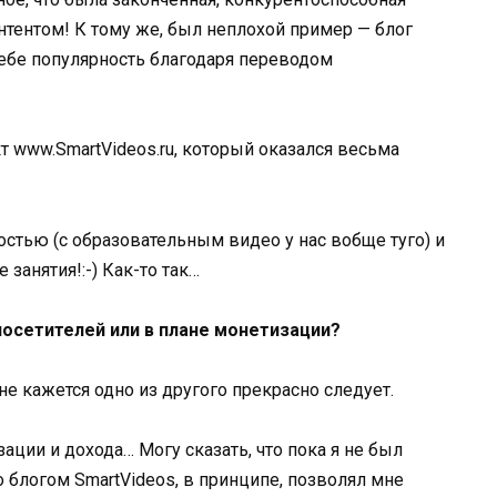
нтентом! К тому же, был неплохой пример — блог
л себе популярность благодаря переводом
кт www.SmartVideos.ru, который оказался весьма
стью (с образовательным видео у нас вобще туго) и
занятия!:-) Как-то так…
осетителей или в плане монетизации?
е кажется одно из другого прекрасно следует.
ации и дохода… Могу сказать, что пока я не был
о блогом SmartVideos, в принципе, позволял мне