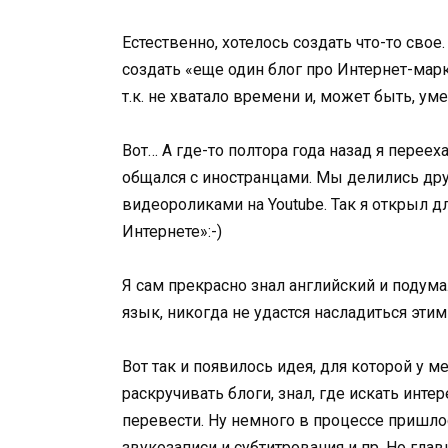
Естественно, хотелось создать что-то сво
создать «еще один блог про Интернет-марке
т.к. не хватало времени и, может быть, 
Вот… А где-то полтора года назад я переех
общался с иностранцами. Мы делились др
видеороликами на Youtube. Так я открыл 
Интернете»:-)
Я сам прекрасно знал английский и подумал
язык, никогда не удастся насладиться эти
Вот так и появилось идея, для которой у м
раскручивать блоги, знал, где искать инте
перевести. Ну немного в процессе пришло
звукозаписи и субтитрования и пр. Но гла