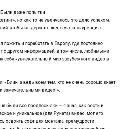
е. Были даже попытки
тинг», но как-то не увенчалось это дело успехом,
умений, чтобы выдержать жесткую конкуренцию.
ал пожить и поработать в Европу, где постоянно
уг с другом информацией, в том числе, любимыми
для себя «увлекательный мир зарубежного видео в
: «Блин, а ведь всем тем, кто не очень хорошо знает
ми замечательными видео!».
еня были все предпосылки — я знал, как вести и
ресное и уникальное (для Рунета) видео, мог его
сь освоить софт для монтажа, премудрости
вное, что была законченная, конкурентоспособная