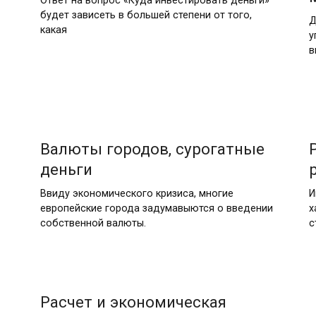
Ответ на вопрос «Куда инвестировать деньги»
будет зависеть в большей степени от того,
Д
какая
у
в
Валюты городов, сурогатные
деньги
Ввиду экономического кризиса, многие
И
европейские города задумавыются о введении
х
собственной валюты.
с
Расчет и экономическая