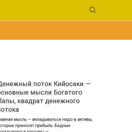
Денежный поток Кийосаки —
основные мысли Богатого
Папы, квадрат денежного
потока
лавная мысль — вкладываться надо в активы,
оторые приносят прибыль. Бедные
кладывают в пассивы —