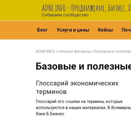
Перейти
ADNE.iNFO - Продвижение, Бизнес,
к
Собираем сообщество
контенту
Блог
Услуги и цены
Кейсы
Поч
ADNE.INFO
»
Личные финансы
»
Базовые и полезны
Базовые и полезны
Глоссарий экономических
терминов
Глоссарий это ссылки на термины, которые
используются в наших материалах. В Всемирн
банк Б Бизнес