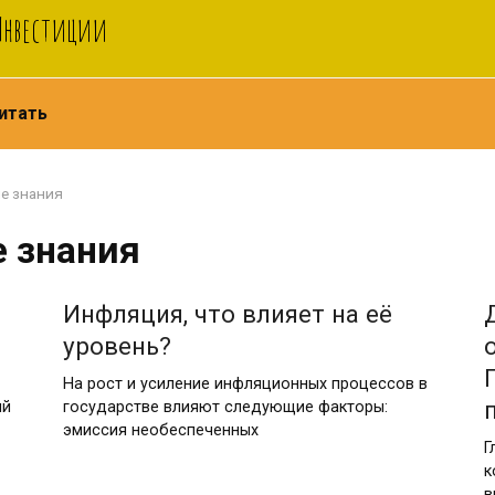
 Инвестиции
итать
е знания
е знания
Инфляция, что влияет на её
уровень?
На рост и усиление инфляционных процессов в
ый
государстве влияют следующие факторы:
эмиссия необеспеченных
Г
к
в